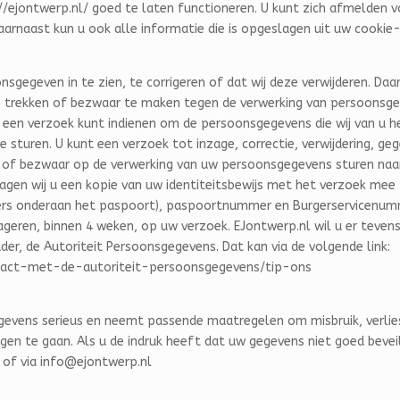
://ejontwerp.nl/ goed te laten functioneren. U kunt zich afmelden 
rnaast kun u ook alle informatie die is opgeslagen uit uw cookie-l
nsgegeven in te zien, te corrigeren of dat wij deze verwijderen. D
 trekken of bezwaar te maken tegen de verwerking van persoonsge
u een verzoek kunt indienen om de persoonsgegevens die wij van u
te sturen.
U kunt een verzoek tot inzage, correctie, verwijdering, 
 of bezwaar op de verwerking van uw persoonsgegevens sturen naa
ragen wij u een kopie van uw identiteitsbewijs met het verzoek mee
rs onderaan het paspoort), paspoortnummer en Burgerservicenumme
ageren, binnen 4 weken, op uw verzoek. EJontwerp.nl wil u er teven
uder, de Autoriteit Persoonsgegevens. Dat kan via de volgende link:
ntact-met-de-autoriteit-persoonsgegevens/tip-ons
gevens serieus en neemt passende maatregelen om misbruik, verl
n te gaan. Als u de indruk heeft dat uw gegevens niet goed beveilig
of via info@ejontwerp.nl