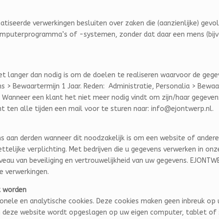
tiseerde verwerkingen besluiten over zaken die (aanzienlijke) gev
omputerprogramma’s of -systemen, zonder dat daar een mens (bijv
t langer dan nodig is om de doelen te realiseren waarvoor de geg
 > Bewaartermijn 1 Jaar. Reden: Administratie, Personalia > Bewaar
c. Wanneer een klant het niet meer nodig vindt om zijn/haar gegev
nt ten alle tijden een mail voor te sturen naar: info@ejontwerp.nl.
 aan derden wanneer dit noodzakelijk is om een website of andere
elijke verplichting. Met bedrijven die u gegevens verwerken in onz
au van beveiliging en vertrouwelijkheid van uw gegevens. EJONTWER
ze verwerkingen.
kt worden
ionele en analytische cookies. Deze cookies maken geen inbreuk op u
an deze website wordt opgeslagen op uw eigen computer, tablet of