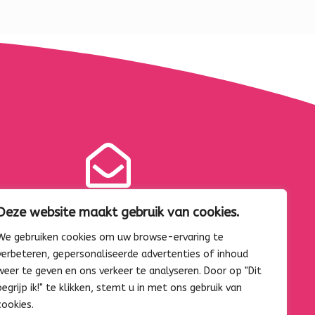

Deze website maakt gebruik van cookies.
E-MAIL
We gebruiken cookies om uw browse-ervaring te
info@ejontwerp.nl
verbeteren, gepersonaliseerde advertenties of inhoud
weer te geven en ons verkeer te analyseren. Door op "Dit
begrijp ik!" te klikken, stemt u in met ons gebruik van
cookies.