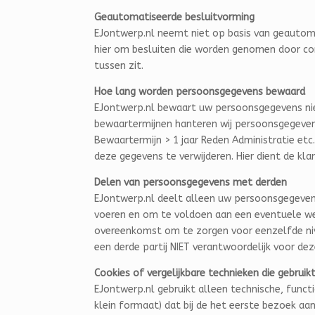
Geautomatiseerde besluitvorming
EJontwerp.nl neemt niet op basis van geautoma
hier om besluiten die worden genomen door c
tussen zit.
Hoe lang worden persoonsgegevens bewaard
EJontwerp.nl bewaart uw persoonsgegevens nie
bewaartermijnen hanteren wij
persoonsgegevens
Bewaartermijn > 1 jaar Reden Administratie et
deze gegevens te verwijderen. Hier dient de kla
Delen van persoonsgegevens met derden
EJontwerp.nl deelt alleen uw persoonsgegevens
voeren en om te voldoen aan een eventuele wett
overeenkomst om te zorgen voor eenzelfde nive
een derde partij NIET verantwoordelijk voor de
Cookies of vergelijkbare technieken die gebrui
EJontwerp.nl gebruikt alleen technische, funct
klein formaat) dat bij de het eerste bezoek a